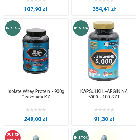
107,90 zł
354,41 zł
IN STOC
IN STOC
Isolate Whey Protein - 900g
KAPSUŁKI L-ARGININA
Czekolada KZ
5000 - 100 SZT
249,00 zł
91,30 zł
OUT OF
IN STOC