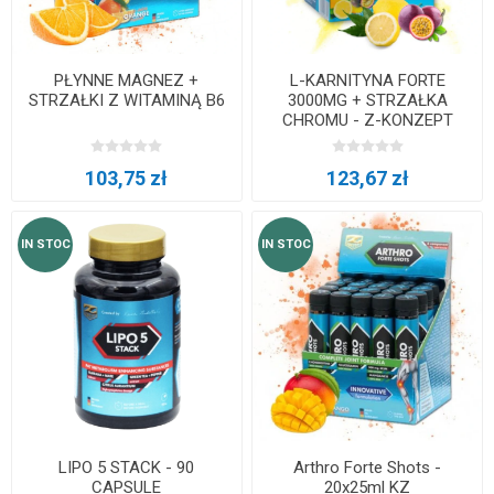
PŁYNNE MAGNEZ +
L-KARNITYNA FORTE
STRZAŁKI Z WITAMINĄ B6
3000MG + STRZAŁKA
CHROMU - Z-KONZEPT
103,75 zł
123,67 zł
IN STOC
IN STOC
LIPO 5 STACK - 90
Arthro Forte Shots -
CAPSULE
20x25ml KZ