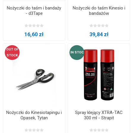
Nożyczki do taśm i bandaży
Nożyczki do taśm Kinesio i
- d3Tape
bandażów
16,60 zł
39,84 zł
OUT OF
IN STOC
STOCK
Nożyczki do Kinesiotapingu i
Spray klejący XTRA-TAC
Opasek, Tytan
300 ml - Strapit