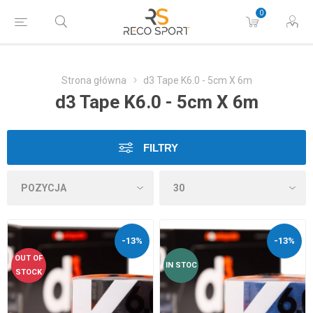
0
Strona główna
d3 Tape K6.0 - 5cm X 6m
d3 Tape K6.0 - 5cm X 6m
FILTRY
-13%
-13%
OUT OF
IN STOC
STOCK