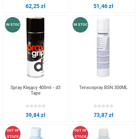
62,25 zł
51,46 zł
IN STOC
IN STOC
Spray Klejący 400ml - d3
Tensospray BSN 300ML
Tape
39,84 zł
73,87 zł
OUT OF
OUT OF
STOCK
STOCK