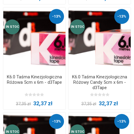
-13%
-13%
IN STOC
IN STOC
K6.0 Taśma Kinezjologiczna
K6.0 Taśma Kinezjologiczna
Różowa 5cm x 6m - d3Tape
Różowy Candy 5cm x 6m -
d3Tape
32,37 zł
32,37 zł
37,35 zł
37,35 zł
-13%
-13%
IN STOC
IN STOC