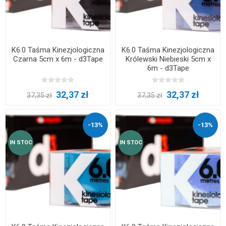
K6.0 Taśma Kinezjologiczna
K6.0 Taśma Kinezjologiczna
Czarna 5cm x 6m - d3Tape
Królewski Niebieski 5cm x
6m - d3Tape
32,37 zł
32,37 zł
37,35 zł
37,35 zł
-13%
-13%
IN STOC
IN STOC