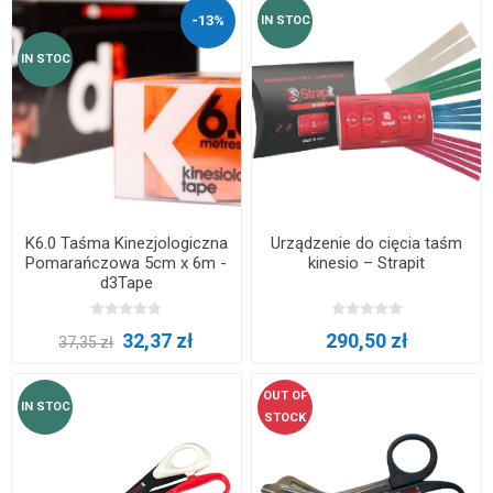
-13%
IN STOC
IN STOC
K6.0 Taśma Kinezjologiczna
Urządzenie do cięcia taśm
Pomarańczowa 5cm x 6m -
kinesio – Strapit
d3Tape
32,37 zł
290,50 zł
37,35 zł
OUT OF
IN STOC
STOCK