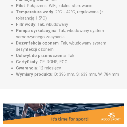
Pilot
: Połączenie WiFi, zdalne sterowanie
Temperatura wody
: 2°C - 42°C, regulowana (z
tolerancją 1,5°C)
Filtr wody
: Tak, wbudowany
Pompa cyrkulacyjna
: Tak, wbudowany system
samoczynnego zasysania
Dezynfekcja ozonem
: Tak, wbudowany system
dezynfekcji ozonem
Uchwyt do przenoszenia
: Tak
Certyfikaty
: CE, ROHS, FCC
Gwarancja
: 12 miesięcy
Wymiary produktu
: D: 396 mm, S: 639 mm, W: 784 mm