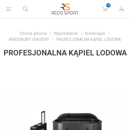
0
Strona główna
Wyposażenie
Krioterapia
KRIOSAUNY I BASENY
PROFESJONALNA KĄPIEL LODOWA
PROFESJONALNA KĄPIEL LODOWA