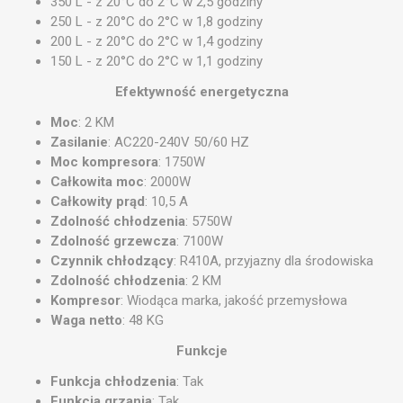
350 L - z 20°C do 2°C w 2,5 godziny
250 L - z 20°C do 2°C w 1,8 godziny
200 L - z 20°C do 2°C w 1,4 godziny
150 L - z 20°C do 2°C w 1,1 godziny
Efektywność energetyczna
Moc
: 2 KM
Zasilanie
: AC220-240V 50/60 HZ
Moc kompresora
: 1750W
Całkowita moc
: 2000W
Całkowity prąd
: 10,5 A
Zdolność chłodzenia
: 5750W
Zdolność grzewcza
: 7100W
Czynnik chłodzący
: R410A, przyjazny dla środowiska
Zdolność chłodzenia
: 2 KM
Kompresor
: Wiodąca marka, jakość przemysłowa
Waga netto
: 48 KG
Funkcje
Funkcja chłodzenia
: Tak
Funkcja grzania
: Tak