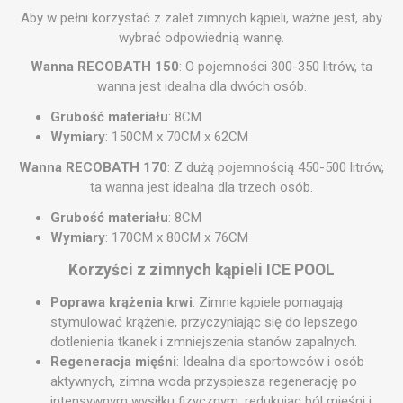
Aby w pełni korzystać z zalet zimnych kąpieli, ważne jest, aby
wybrać odpowiednią wannę.
Wanna RECOBATH 150
: O pojemności 300-350 litrów, ta
wanna jest idealna dla dwóch osób.
Grubość materiału
: 8CM
Wymiary
: 150CM x 70CM x 62CM
Wanna RECOBATH 170
: Z dużą pojemnością 450-500 litrów,
ta wanna jest idealna dla trzech osób.
Grubość materiału
: 8CM
Wymiary
: 170CM x 80CM x 76CM
Korzyści z zimnych kąpieli ICE POOL
Poprawa krążenia krwi
: Zimne kąpiele pomagają
stymulować krążenie, przyczyniając się do lepszego
dotlenienia tkanek i zmniejszenia stanów zapalnych.
Regeneracja mięśni
: Idealna dla sportowców i osób
aktywnych, zimna woda przyspiesza regenerację po
intensywnym wysiłku fizycznym, redukując ból mięśni i